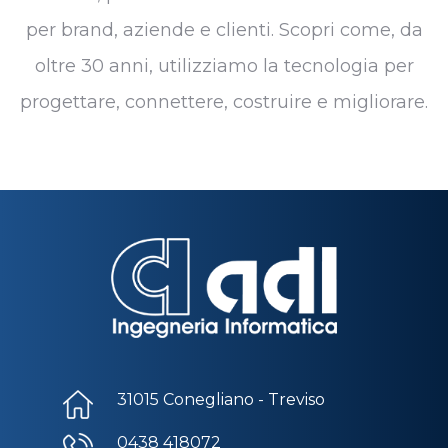
per brand, aziende e clienti. Scopri come, da
oltre 30 anni, utilizziamo la tecnologia per
progettare, connettere, costruire e migliorare.
31015 Conegliano - Treviso
0438 418072